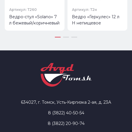
Артикул: Т260
Артикул: Т2н
Ведро-стул «Solano» 7
Ведро «Геркулес» 12 л
л бежевый/коричневый
H непищевое
634027, г. Томск, Усть-Киргизка 2-ая, д. 23А
8 (3822) 40-50-54
8 (3822) 20-90-74