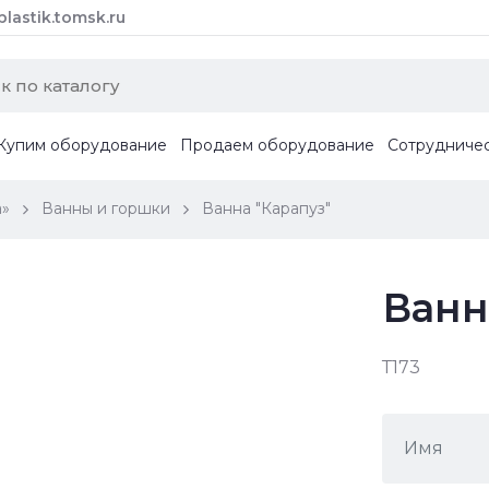
astik.tomsk.ru
Купим оборудование
Продаем оборудование
Сотрудниче
а»
Ванны и горшки
Ванна "Карапуз"
Ванн
Т173