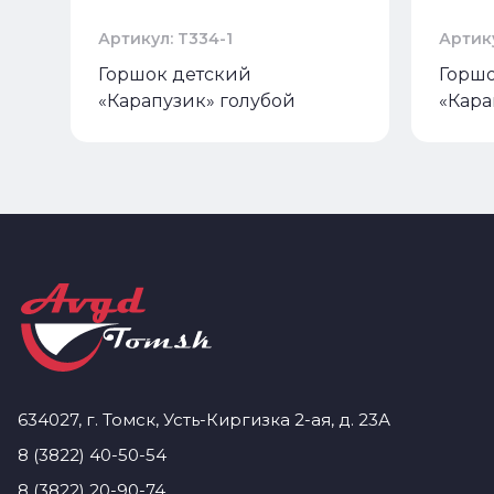
Артикул: Т334-1
Артику
Горшок детский
Горшо
«Карапузик» голубой
«Кара
634027, г. Томск, Усть-Киргизка 2-ая, д. 23А
8 (3822) 40-50-54
8 (3822) 20-90-74