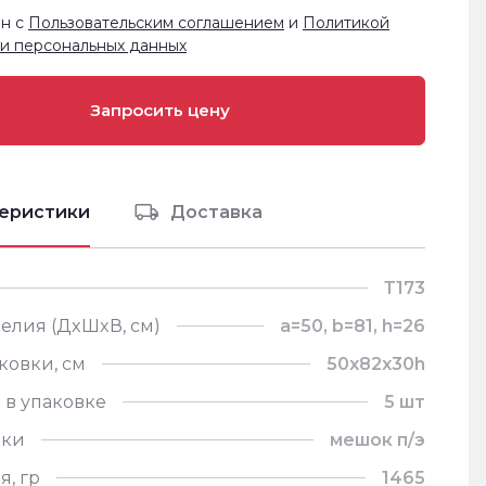
ен с
Пользовательским соглашением
и
Политикой
и персональных данных
еристики
Доставка
Т173
елия (ДxШxВ, см)
a=50, b=81, h=26
ковки, см
50х82х30h
 в упаковке
5 шт
вки
мешок п/э
я, гр
1465