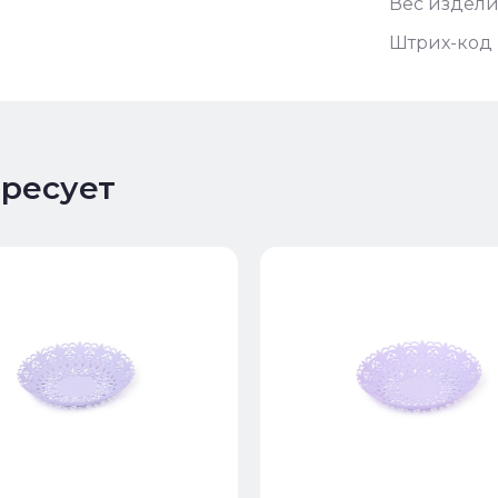
Вес издели
Штрих-код 
ересует