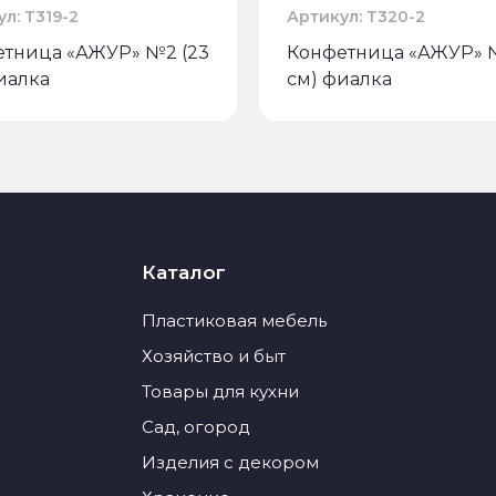
л: Т319-2
Артикул: Т320-2
тница «АЖУР» №2 (23
Конфетница «АЖУР» №
иалка
см) фиалка
Каталог
Пластиковая мебель
Хозяйство и быт
Товары для кухни
Сад, огород
Изделия с декором