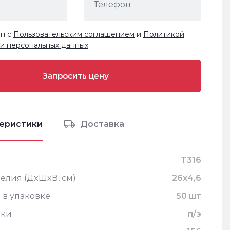
ен с
Пользовательским соглашением
и
Политикой
и персональных данных
еристики
Доставка
Т316
елия (ДxШxВ, см)
26х4,6
 в упаковке
50 шт
вки
п/э