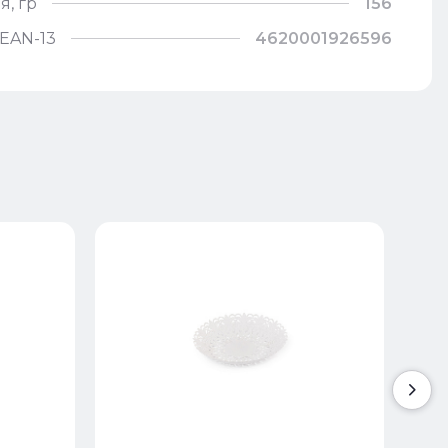
я, гр
156
EAN-13
4620001926596