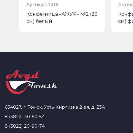
Артикул: Т319
Артику
Конфетница «АЖУР» №2 (23
Конфе
см) белый
см) ф
634027, г. Томск, Усть-Киргизка 2-ая, д. 23А
8 (3822) 40-50-54
8 (3822) 20-90-74