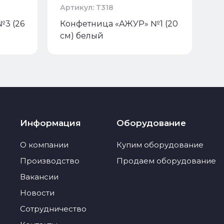
Артикул: Т318
Ар
3 (26
Конфетница «АЖУР» №1 (20
К
см) белый
с
Информация
Оборудование
О компании
Купим оборудование
Производство
Продаем оборудование
Вакансии
Новости
Сотрудничество