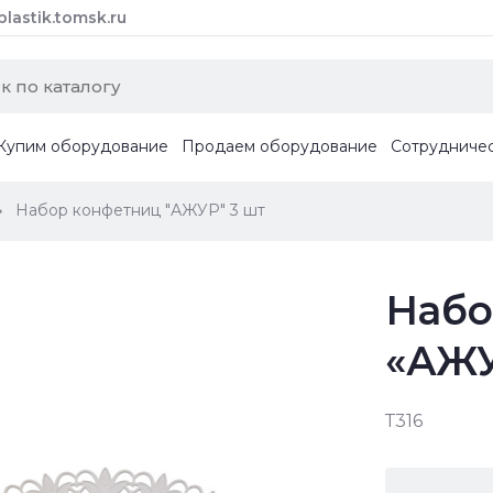
astik.tomsk.ru
Купим оборудование
Продаем оборудование
Сотрудниче
Набор конфетниц "АЖУР" 3 шт
Набо
«АЖУ
Т316