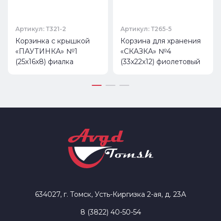
Артикул: Т321-2
Артикул: Т265-5
Корзинка с крышкой
Корзина для хранения
«ПАУТИНКА» №1
«СКАЗКА» №4
(25х16х8) фиалка
(33х22х12) фиолетовый
634027, г. Томск, Усть-Киргизка 2-ая, д. 23А
8 (3822) 40-50-54